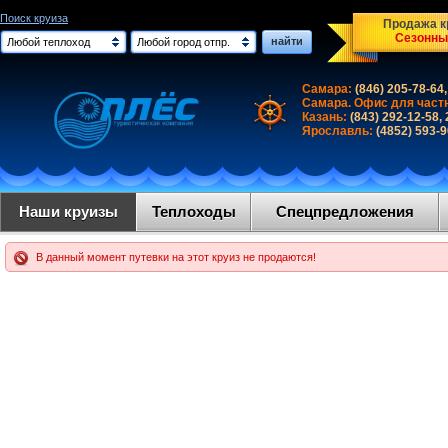
Поиск круиза
Продажа кр
Сезонны
найти
Любой теплоход
Любой город отпр.
Самара:
(846) 205-78-64,
Самара. Офис для част
Казань:
(843) 292-12-58,
Ярославль:
(4852) 593-
Наши круизы
Теплоходы
Спецпредложения
В данный момент путевки на этот круиз не продаются!