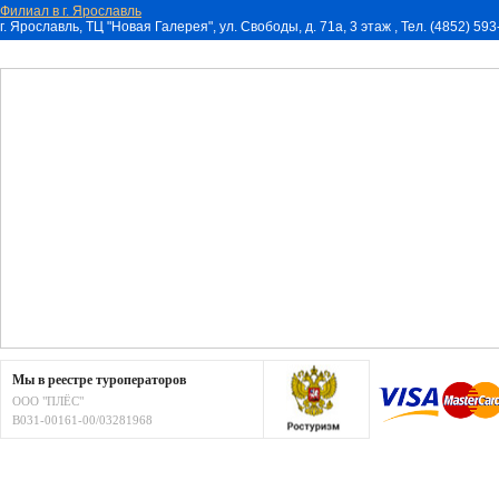
Филиал в г. Ярославль
г. Ярославль, ТЦ "Новая Галерея", ул. Свободы, д. 71a, 3 этаж , Тел. (4852) 59
Мы в реестре туроператоров
ООО "ПЛЁС"
В031-00161-00/03281968