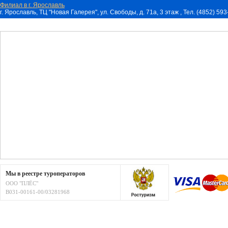
Филиал в г. Ярославль
г. Ярославль, ТЦ "Новая Галерея", ул. Свободы, д. 71a, 3 этаж , Тел. (4852) 59
Мы в реестре туроператоров
ООО "ПЛЁС"
В031-00161-00/03281968