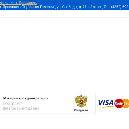
Филиал в г. Ярославль
г. Ярославль, ТЦ "Новая Галерея", ул. Свободы, д. 71a, 3 этаж , Тел. (4852) 59
Мы в реестре туроператоров
ООО "ПЛЁС"
В031-00161-00/03281968