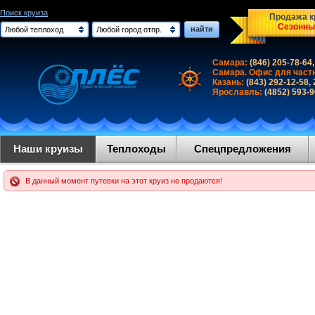
Поиск круиза
Продажа кр
Сезонны
найти
Любой теплоход
Любой город отпр.
Самара:
(846) 205-78-64,
Самара. Офис для част
Казань:
(843) 292-12-58,
Ярославль:
(4852) 593-
Наши круизы
Теплоходы
Спецпредложения
В данный момент путевки на этот круиз не продаются!