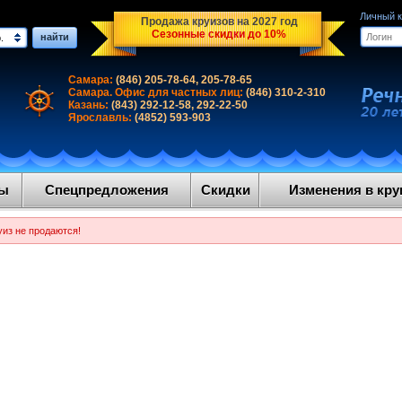
Личный 
Продажа круизов на 2027 год
Сезонные скидки до 10%
найти
.
Самара:
(846) 205-78-64, 205-78-65
Самара. Офис для частных лиц:
(846) 310-2-310
Казань:
(843) 292-12-58, 292-22-50
Ярославль:
(4852) 593-903
ды
Спецпредложения
Скидки
Изменения в круи
уиз не продаются!