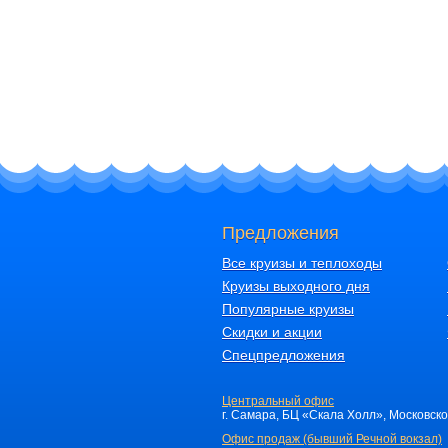
Предложения
Все круизы и теплоходы
Круизы выходного дня
Популярные круизы
Скидки и акции
Спецпредложения
Центральный офис
г. Самара, БЦ «Скала Холл», Московское 
Офис продаж (бывший Речной вокзал)