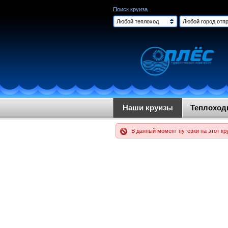
Поиск круиза
Любой теплоход
Любой город отпр
Наши круизы
Теплохо
В данный момент путевки на этот кр