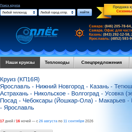
Поиск круиза
Продажа кр
Сезонны
найти
Любой теплоход
Любой город отпр.
Самара:
(846) 205-78-64,
Самара. Офис для част
Казань:
(843) 292-12-58,
Ярославль:
(4852) 593-
Наши круизы
Теплоходы
Спецпредложения
Круиз (КП16Я)
Ярославль - Нижний Новгород - Казань - Тетюши
Астрахань - Никольское - Волгоград - Усовка (
Посад - Чебоксары (Йошкар-Ола) - Макарьев -
- Ярославль
17
дней /
16
ночей — с
26 августа
по
11 сентября
2026