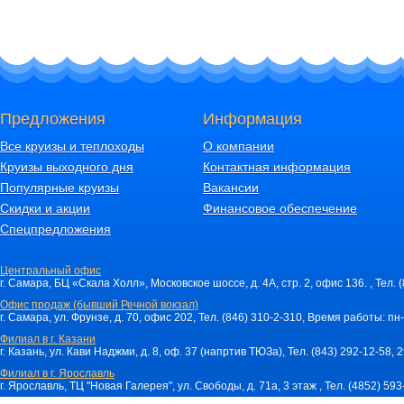
Предложения
Информация
Все круизы и теплоходы
О компании
Круизы выходного дня
Контактная информация
Популярные круизы
Вакансии
Скидки и акции
Финансовое обеспечение
Спецпредложения
Центральный офис
г. Самара, БЦ «Скала Холл», Московское шоссе, д. 4А, стр. 2, офис 136. , Тел. 
Офис продаж (бывший Речной вокзал)
г. Самара, ул. Фрунзе, д. 70, офис 202, Тел. (846) 310-2-310, Время работы: пн-
Филиал в г. Казани
г. Казань, ул. Кави Наджми, д. 8, оф. 37 (напртив ТЮЗа), Тел. (843) 292-12-58,
Филиал в г. Ярославль
г. Ярославль, ТЦ "Новая Галерея", ул. Свободы, д. 71a, 3 этаж , Тел. (4852) 59