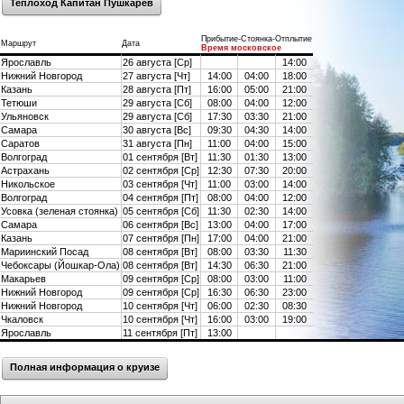
Теплоход Капитан Пушкарев
Прибытие-Стоянка-Отплытие
Маршрут
Дата
Время московское
Ярославль
26 августа [Ср]
14:00
Нижний Новгород
27 августа [Чт]
14:00
04:00
18:00
Казань
28 августа [Пт]
16:00
05:00
21:00
Тетюши
29 августа [Сб]
08:00
04:00
12:00
Ульяновск
29 августа [Сб]
17:30
03:30
21:00
Самара
30 августа [Вс]
09:30
04:30
14:00
Саратов
31 августа [Пн]
11:00
04:00
15:00
Волгоград
01 сентября [Вт]
11:30
01:30
13:00
Астрахань
02 сентября [Ср]
12:30
07:30
20:00
Никольское
03 сентября [Чт]
11:00
03:00
14:00
Волгоград
04 сентября [Пт]
08:00
04:00
12:00
Усовка (зеленая стоянка)
05 сентября [Сб]
11:30
02:30
14:00
Самара
06 сентября [Вс]
13:00
04:00
17:00
Казань
07 сентября [Пн]
17:00
04:00
21:00
Мариинский Посад
08 сентября [Вт]
08:00
03:30
11:30
Чебоксары (Йошкар-Ола)
08 сентября [Вт]
14:30
06:30
21:00
Макарьев
09 сентября [Ср]
08:00
03:00
11:00
Нижний Новгород
09 сентября [Ср]
16:30
06:30
23:00
Нижний Новгород
10 сентября [Чт]
06:00
02:30
08:30
Чкаловск
10 сентября [Чт]
16:00
03:00
19:00
Ярославль
11 сентября [Пт]
13:00
Полная информация о круизе