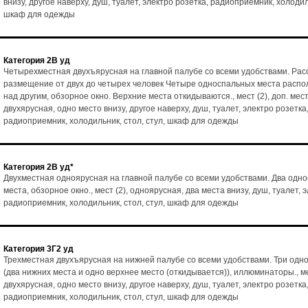
внизу, другое наверху, душ, туалет, электро розетка, радиоприемник, холодиль
шкаф для одежды
Категория 2В уд
Четырехместная двухъярусная на главной палубе со всеми удобствами. Рас
размещение от двух до четырех человек Четыре односпальных места расп
над другим, обзорное окно. Верхние места откидываются., мест (2), доп. мест 
двухярусная, одно место внизу, другое наверху, душ, туалет, электро розетка
радиоприемник, холодильник, стол, стул, шкаф для одежды
Категория 2В уд*
Двухместная одноярусная на главной палубе со всеми удобствами. Два одн
места, обзорное окно., мест (2), одноярусная, два места внизу, душ, туалет, 
радиоприемник, холодильник, стол, стул, шкаф для одежды
Категория 3Г2 уд
Трехместная двухъярусная на нижней палубе со всеми удобствами. Три одн
(два нижних места и одно верхнее место (откидывается)), иллюминаторы., ме
двухярусная, одно место внизу, другое наверху, душ, туалет, электро розетка
радиоприемник, холодильник, стол, стул, шкаф для одежды