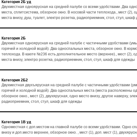
Категория 2Б уд
Двухместная одноярусная на средней палубе со всеми удобствами. Два од
места, сплитсистема, обзорное окно. В носовой части теплохода., мест (2), 
места внизу, душ, туалет, электро розетка, радиоприемник, стол, стул, шка
Категория 2Б
Двухместная одноярусная на средней палубе с частичными удобствами (умы
горячей и холодной водой). Два односпальных места, обзорное окно. В корм
теплохода. В каюте №236 есть дополнительное место (верхнее)., мест (2), о
места внизу, электро розетка, радиоприемник, стол, стул, шкаф для одежды
Категория 2Б2
Двухместная двухъярусная на средней палубе с частичными удобствами (ум
горячей и холодной водой). Два односпальных места (места расположены од
обзорное окно., мест (2), двухярусная, одно место внизу, другое наверху, эле
радиоприемник, стол, стул, шкаф для одежды
Категория 1В уд
Одноместная с доп.местом на главной палубе со всеми удобствами. Одно с
внизу и доп.место верхнее, обзорное окно. , мест (1), доп. мест (1), двухярус