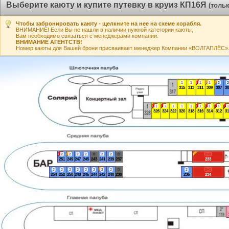
Выберите каюту и купите путевку в круиз КП16Я
(толь
Чтобы забронировать каюту - щелкните на нее на схеме корабля.
ВНИМАНИЕ! Если Вы не нашли в наличии нужной категории каюты,
Вам необходимо связаться с менеджерами компании.
ВНИМАНИЕ АГЕНТСТВ!
Номер каюты для Вашей брони присваивает менеджер Компании «ВОЛГАПЛЁС». А
1
1
1
1
2
2
315
313
311
309
307
30
1
1
1
1
1
1
1
1
1
326
324
322
320
318
316
314
312
31
2
2
2
2
0
2
2
0
2+1
251
249
247
245
243
241
239
237
233
2
2
2
2
2
2
2
2
0
2
2+1
254
252
250
248
246
244
242
240
238
236
234