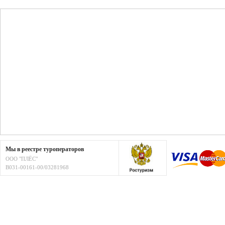
Мы в реестре туроператоров
ООО "ПЛЁС"
В031-00161-00/03281968