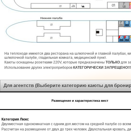
2
013
2
2
016
014
На теплоходе имеются два ресторана на шлюпочной и главной палубах, ки
шлюпочной палубе, гладильная комната, медицинский пункт.
Каюты оснащены розетками 220V, которые предназначены
ТОЛЬКО
для за
Использование других электроприборов
КАТЕГОРИЧЕСКИ ЗАПРЕЩЕНО!!
Для агентств (Выберите категорию каюты для брони
Размещение и характеристика мест
Категория Люкс
Двухместная однокомнатная с одним доп.местом на средней палубе со всем
Рассчитан на размещение от двух до трех человек. Двухспальная кровать, ди