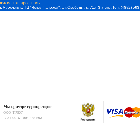
Филиал в г. Ярославль
г. Ярославль, ТЦ "Новая Галерея", ул. Свободы, д. 71a, 3 этаж , Тел. (4852) 59
Мы в реестре туроператоров
ООО "ПЛЁС"
В031-00161-00/03281968