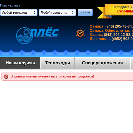
Поиск круиза
Продажа кр
Сезонны
найти
Любой теплоход
Любой город отпр.
Самара:
(846) 205-78-64,
Самара. Офис для част
Казань:
(843) 292-12-58,
Ярославль:
(4852) 593-
Наши круизы
Теплоходы
Спецпредложения
В данный момент путевки на этот круиз не продаются!