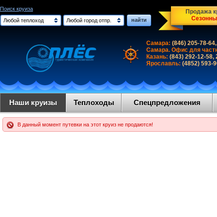
Поиск круиза
Продажа кр
Сезонны
найти
Любой теплоход
Любой город отпр.
Самара:
(846) 205-78-64,
Самара. Офис для част
Казань:
(843) 292-12-58,
Ярославль:
(4852) 593-
Наши круизы
Теплоходы
Спецпредложения
В данный момент путевки на этот круиз не продаются!