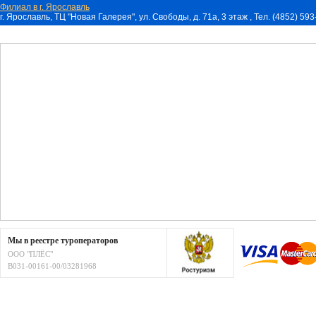
Филиал в г. Ярославль
г. Ярославль, ТЦ "Новая Галерея", ул. Свободы, д. 71a, 3 этаж , Тел. (4852) 59
Мы в реестре туроператоров
ООО "ПЛЁС"
В031-00161-00/03281968