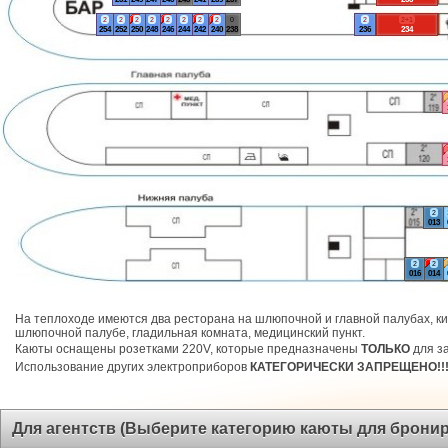
2
2
2
2
2
2
2
2
0
2
2+1
254
252
250
248
246
244
242
240
238
236
234
2
013
2
2
016
014
На теплоходе имеются два ресторана на шлюпочной и главной палубах, ки
шлюпочной палубе, гладильная комната, медицинский пункт.
Каюты оснащены розетками 220V, которые предназначены
ТОЛЬКО
для за
Использование других электроприборов
КАТЕГОРИЧЕСКИ ЗАПРЕЩЕНО!!
Для агентств (Выберите категорию каюты для брони