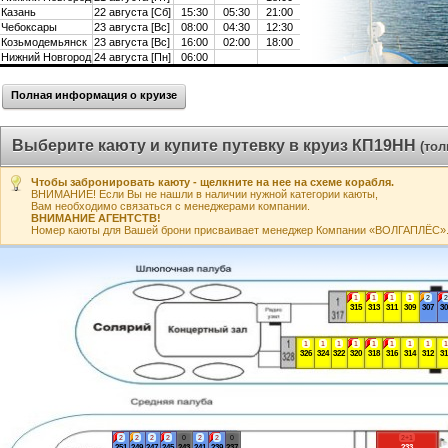
Казань
22 августа [Сб]
15:30
05:30
21:00
Чебоксары
23 августа [Вс]
08:00
04:30
12:30
Козьмодемьянск
23 августа [Вс]
16:00
02:00
18:00
Нижний Новгород
24 августа [Пн]
06:00
Полная информация о круизе
Выберите каюту и купите путевку в круиз КП19НН
(то
Чтобы забронировать каюту - щелкните на нее на схеме корабля.
ВНИМАНИЕ! Если Вы не нашли в наличии нужной категории каюты,
Вам необходимо связаться с менеджерами компании.
ВНИМАНИЕ АГЕНТСТВ!
Номер каюты для Вашей брони присваивает менеджер Компании «ВОЛГАПЛЁС». А
1
1
1
1
2
2
315
313
311
309
307
30
1
1
1
1
1
1
1
1
1
326
324
322
320
318
316
314
312
31
2
2
2
2
0
2
2
0
2+1
251
249
247
245
243
241
239
237
233