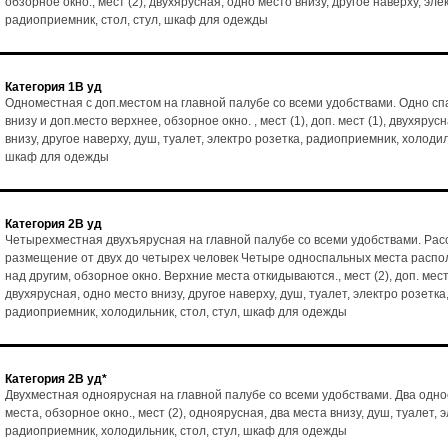
обзорное окно., мест (2), двухярусная, одно место внизу, другое наверху, эле
радиоприемник, стол, стул, шкаф для одежды
Категория 1В уд
Одноместная с доп.местом на главной палубе со всеми удобствами. Одно с
внизу и доп.место верхнее, обзорное окно. , мест (1), доп. мест (1), двухярус
внизу, другое наверху, душ, туалет, электро розетка, радиоприемник, холодиль
шкаф для одежды
Категория 2В уд
Четырехместная двухъярусная на главной палубе со всеми удобствами. Рас
размещение от двух до четырех человек Четыре односпальных места расп
над другим, обзорное окно. Верхние места откидываются., мест (2), доп. мест 
двухярусная, одно место внизу, другое наверху, душ, туалет, электро розетка
радиоприемник, холодильник, стол, стул, шкаф для одежды
Категория 2В уд*
Двухместная одноярусная на главной палубе со всеми удобствами. Два одн
места, обзорное окно., мест (2), одноярусная, два места внизу, душ, туалет, 
радиоприемник, холодильник, стол, стул, шкаф для одежды