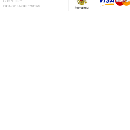
ООО "ПЛЁС"
В031-00161-00/03281968