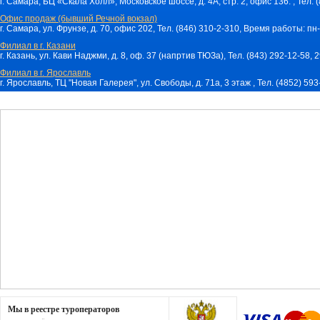
г. Самара, БЦ «Скала Холл», Московское шоссе, д. 4А, стр. 2, офис 136. , Тел. 
Офис продаж (бывший Речной вокзал)
г. Самара, ул. Фрунзе, д. 70, офис 202, Тел. (846) 310-2-310, Время работы: пн-
Филиал в г. Казани
г. Казань, ул. Кави Наджми, д. 8, оф. 37 (напртив ТЮЗа), Тел. (843) 292-12-58,
Филиал в г. Ярославль
г. Ярославль, ТЦ "Новая Галерея", ул. Свободы, д. 71a, 3 этаж , Тел. (4852) 59
Мы в реестре туроператоров