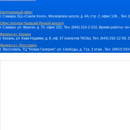
Центральный офис
г. Самара, БЦ «Скала Холл», Московское шоссе, д. 4А, стр. 2, офис 136. , Тел. 
Офис продаж (бывший Речной вокзал)
г. Самара, ул. Фрунзе, д. 70, офис 202, Тел. (846) 310-2-310, Время работы: пн-
Филиал в г. Казани
г. Казань, ул. Кави Наджми, д. 8, оф. 37 (напртив ТЮЗа), Тел. (843) 292-12-58,
Филиал в г. Ярославль
г. Ярославль, ТЦ "Новая Галерея", ул. Свободы, д. 71a, 3 этаж , Тел. (4852) 59