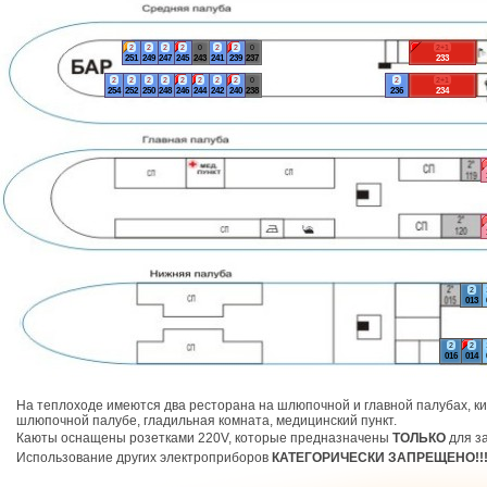
2
2
2
2
0
2
2
0
2+1
251
249
247
245
243
241
239
237
233
2
2
2
2
2
2
2
2
0
2
2+1
254
252
250
248
246
244
242
240
238
236
234
2
013
2
2
016
014
На теплоходе имеются два ресторана на шлюпочной и главной палубах, ки
шлюпочной палубе, гладильная комната, медицинский пункт.
Каюты оснащены розетками 220V, которые предназначены
ТОЛЬКО
для за
Использование других электроприборов
КАТЕГОРИЧЕСКИ ЗАПРЕЩЕНО!!