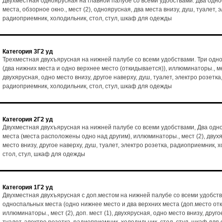
Двухместная одноярусная на главной палубе со всеми удобствами. Два одн
места, обзорное окно., мест (2), одноярусная, два места внизу, душ, туалет, 
радиоприемник, холодильник, стол, стул, шкаф для одежды
Категория 3Г2 уд
Трехместная двухъярусная на нижней палубе со всеми удобствами. Три одн
(два нижних места и одно верхнее место (откидывается)), иллюминаторы., ме
двухярусная, одно место внизу, другое наверху, душ, туалет, электро розетка
радиоприемник, холодильник, стол, стул, шкаф для одежды
Категория 2Г2 уд
Двухместная двухъярусная на нижней палубе со всеми удобствами, Два од
места (места расположены одно над другим), иллюминаторы., мест (2), двух
место внизу, другое наверху, душ, туалет, электро розетка, радиоприемник, 
стол, стул, шкаф для одежды
Категория 1Г2 уд
Двухместная двухъярусная с доп.местом на нижней палубе со всеми удобств
односпальных места (одно нижнее место и два верхних места (доп.место от
иллюминаторы., мест (2), доп. мест (1), двухярусная, одно место внизу, друго