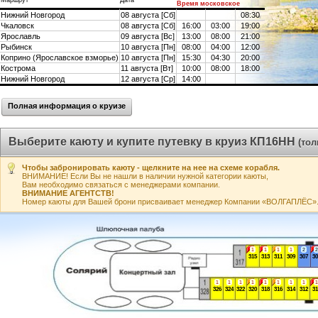
Маршрут
Дата
Время московское
Нижний Новгород
08 августа [Сб]
08:30
Чкаловск
08 августа [Сб]
16:00
03:00
19:00
Ярославль
09 августа [Вс]
13:00
08:00
21:00
Рыбинск
10 августа [Пн]
08:00
04:00
12:00
Коприно (Ярославское взморье)
10 августа [Пн]
15:30
04:30
20:00
Кострома
11 августа [Вт]
10:00
08:00
18:00
Нижний Новгород
12 августа [Ср]
14:00
Полная информация о круизе
Выберите каюту и купите путевку в круиз КП16НН
(то
Чтобы забронировать каюту - щелкните на нее на схеме корабля.
ВНИМАНИЕ! Если Вы не нашли в наличии нужной категории каюты,
Вам необходимо связаться с менеджерами компании.
ВНИМАНИЕ АГЕНТСТВ!
Номер каюты для Вашей брони присваивает менеджер Компании «ВОЛГАПЛЁС». А
1
1
1
1
2
2
315
313
311
309
307
30
1
1
1
1
1
1
1
1
1
326
324
322
320
318
316
314
312
31