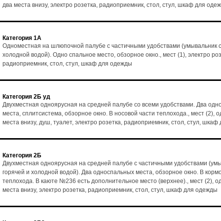
два места внизу, электро розетка, радиоприемник, стол, стул, шкаф для оде
Категория 1А
Одноместная на шлюпочной палубе с частичными удобствами (умывальник с
холодной водой). Одно спальное место, обзорное окно., мест (1), электро роз
радиоприемник, стол, стул, шкаф для одежды
Категория 2Б уд
Двухместная одноярусная на средней палубе со всеми удобствами. Два од
места, сплитсистема, обзорное окно. В носовой части теплохода., мест (2), 
места внизу, душ, туалет, электро розетка, радиоприемник, стол, стул, шка
Категория 2Б
Двухместная одноярусная на средней палубе с частичными удобствами (умы
горячей и холодной водой). Два односпальных места, обзорное окно. В корм
теплохода. В каюте №236 есть дополнительное место (верхнее)., мест (2), о
места внизу, электро розетка, радиоприемник, стол, стул, шкаф для одежды