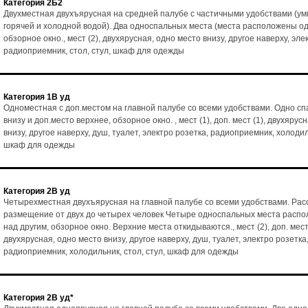
Категория 2Б2
Двухместная двухъярусная на средней палубе с частичными удобствами (ум
горячей и холодной водой). Два односпальных места (места расположены од
обзорное окно., мест (2), двухярусная, одно место внизу, другое наверху, эле
радиоприемник, стол, стул, шкаф для одежды
Категория 1В уд
Одноместная с доп.местом на главной палубе со всеми удобствами. Одно с
внизу и доп.место верхнее, обзорное окно. , мест (1), доп. мест (1), двухярус
внизу, другое наверху, душ, туалет, электро розетка, радиоприемник, холодиль
шкаф для одежды
Категория 2В уд
Четырехместная двухъярусная на главной палубе со всеми удобствами. Рас
размещение от двух до четырех человек Четыре односпальных места расп
над другим, обзорное окно. Верхние места откидываются., мест (2), доп. мест 
двухярусная, одно место внизу, другое наверху, душ, туалет, электро розетка
радиоприемник, холодильник, стол, стул, шкаф для одежды
Категория 2В уд*