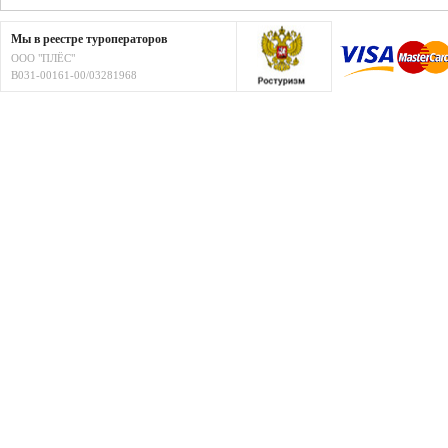
Мы в реестре туроператоров
ООО "ПЛЁС"
В031-00161-00/03281968