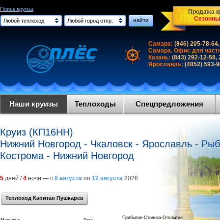
Поиск круиза
Продажа кр
Сезонны
найти
Любой теплоход
Любой город отпр.
Самара:
(846) 205-78-64,
Самара. Офис для част
Казань:
(843) 292-12-58,
Ярославль:
(4852) 593-
Наши круизы
Теплоходы
Спецпредложения
Круиз (КП16НН)
Нижний Новгород - Чкаловск - Ярославль - Рыб
Кострома - Нижний Новгород
5
дней /
4
ночи — с
8 августа
по
12 августа
2026
Теплоход Капитан Пушкарев
Прибытие-Стоянка-Отплытие