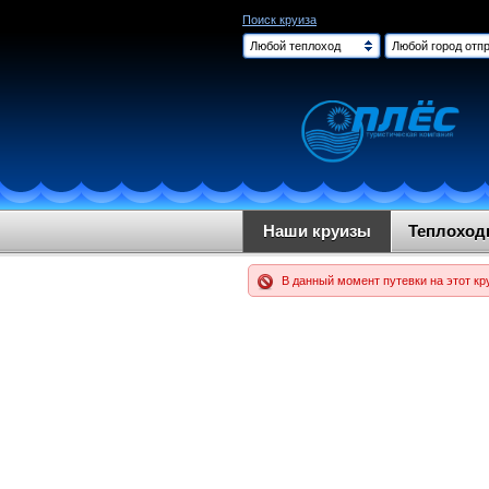
Поиск круиза
Любой теплоход
Любой город отпр
Наши круизы
Теплохо
В данный момент путевки на этот кр