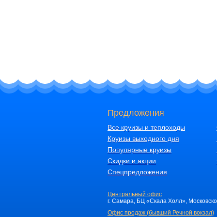
Предложения
Все круизы и теплоходы
Круизы выходного дня
Популярные круизы
Скидки и акции
Спецпредложения
Центральный офис
г. Самара, БЦ «Скала Холл», Московское 
Офис продаж (бывший Речной вокзал)