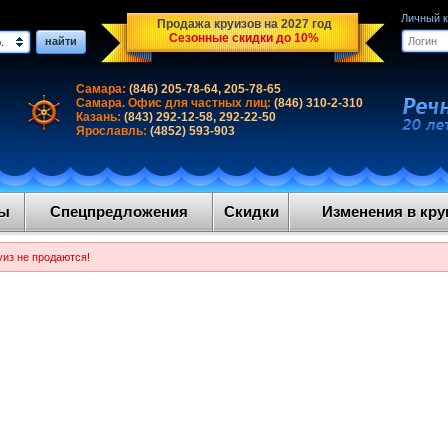
Личный 
Продажа круизов на 2027 год
Сезонные скидки до 10%
найти
.
Самара:
(846) 205-78-64, 205-78-65
Самара. Офис для частных лиц:
(846) 310-2-310
Казань:
(843) 292-12-58, 292-22-50
Ярославль:
(4852) 593-903
ды
Спецпредложения
Скидки
Изменения в круи
уиз не продаются!