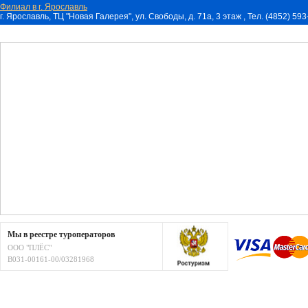
Филиал в г. Ярославль
г. Ярославль, ТЦ "Новая Галерея", ул. Свободы, д. 71a, 3 этаж , Тел. (4852) 59
Мы в реестре туроператоров
ООО "ПЛЁС"
В031-00161-00/03281968