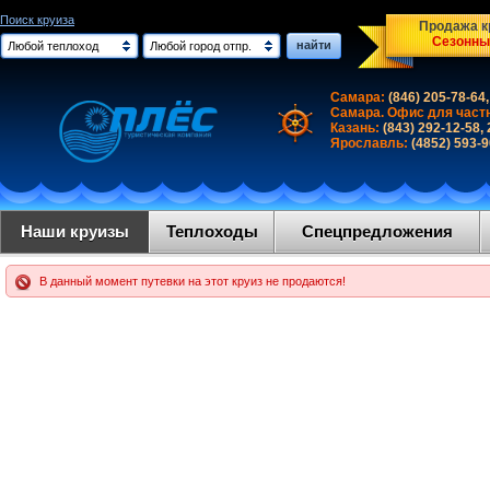
Поиск круиза
Продажа кр
Сезонны
найти
Любой теплоход
Любой город отпр.
Самара:
(846) 205-78-64,
Самара. Офис для част
Казань:
(843) 292-12-58,
Ярославль:
(4852) 593-
Наши круизы
Теплоходы
Спецпредложения
В данный момент путевки на этот круиз не продаются!