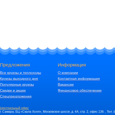
Предложения
Информация
Все круизы и теплоходы
О компании
Круизы выходного дня
Контактная информация
Популярные круизы
Вакансии
Скидки и акции
Финансовое обеспечение
Спецпредложения
Центральный офис
г. Самара, БЦ «Скала Холл», Московское шоссе, д. 4А, стр. 2, офис 136. , Тел. 