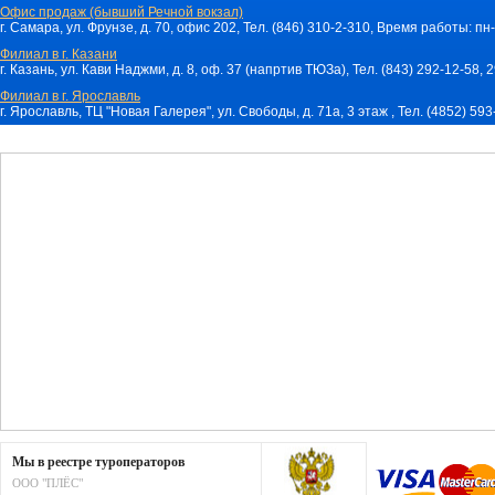
Офис продаж (бывший Речной вокзал)
г. Самара, ул. Фрунзе, д. 70, офис 202, Тел. (846) 310-2-310, Время работы: пн-
Филиал в г. Казани
г. Казань, ул. Кави Наджми, д. 8, оф. 37 (напртив ТЮЗа), Тел. (843) 292-12-58,
Филиал в г. Ярославль
г. Ярославль, ТЦ "Новая Галерея", ул. Свободы, д. 71a, 3 этаж , Тел. (4852) 59
Мы в реестре туроператоров
ООО "ПЛЁС"