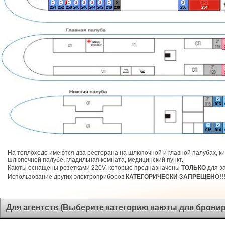
2
2
2
2
2
2
2
2
0
2
2+1
254
252
250
248
246
244
242
240
238
236
234
2
013
2
2
016
014
На теплоходе имеются два ресторана на шлюпочной и главной палубах, ки
шлюпочной палубе, гладильная комната, медицинский пункт.
Каюты оснащены розетками 220V, которые предназначены
ТОЛЬКО
для за
Использование других электроприборов
КАТЕГОРИЧЕСКИ ЗАПРЕЩЕНО!!
Для агентств (Выберите категорию каюты для брони