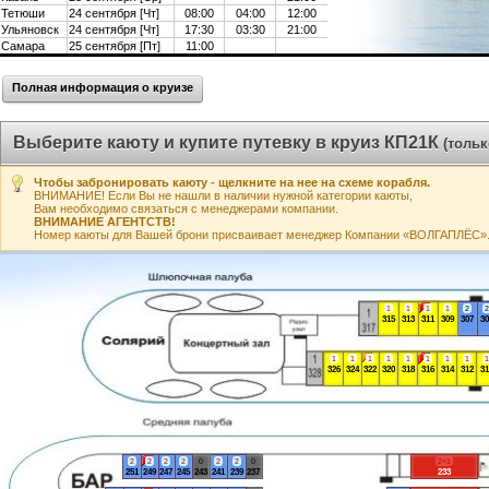
Тетюши
24 сентября [Чт]
08:00
04:00
12:00
Ульяновск
24 сентября [Чт]
17:30
03:30
21:00
Самара
25 сентября [Пт]
11:00
Полная информация о круизе
Выберите каюту и купите путевку в круиз КП21К
(толь
Чтобы забронировать каюту - щелкните на нее на схеме корабля.
ВНИМАНИЕ! Если Вы не нашли в наличии нужной категории каюты,
Вам необходимо связаться с менеджерами компании.
ВНИМАНИЕ АГЕНТСТВ!
Номер каюты для Вашей брони присваивает менеджер Компании «ВОЛГАПЛЁС». А
1
1
1
1
2
2
315
313
311
309
307
30
1
1
1
1
1
1
1
1
1
326
324
322
320
318
316
314
312
31
2
2
2
2
0
2
2
0
2+1
251
249
247
245
243
241
239
237
233