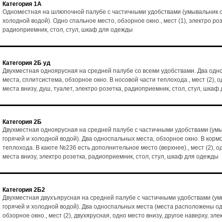
Категория 1А
Одноместная на шлюпочной палубе с частичными удобствами (умывальник с
холодной водой). Одно спальное место, обзорное окно., мест (1), электро роз
радиоприемник, стол, стул, шкаф для одежды
Категория 2Б уд
Двухместная одноярусная на средней палубе со всеми удобствами. Два од
места, сплитсистема, обзорное окно. В носовой части теплохода., мест (2), 
места внизу, душ, туалет, электро розетка, радиоприемник, стол, стул, шка
Категория 2Б
Двухместная одноярусная на средней палубе с частичными удобствами (умы
горячей и холодной водой). Два односпальных места, обзорное окно. В корм
теплохода. В каюте №236 есть дополнительное место (верхнее)., мест (2), о
места внизу, электро розетка, радиоприемник, стол, стул, шкаф для одежды
Категория 2Б2
Двухместная двухъярусная на средней палубе с частичными удобствами (ум
горячей и холодной водой). Два односпальных места (места расположены од
обзорное окно., мест (2), двухярусная, одно место внизу, другое наверху, эле