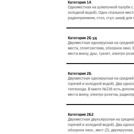
Категория 1А
Одноместная на шлюпочной палубе с 
холодной водой). Одно спальное место,
радиоприемник, стол, стул, шкаф для
Категория 2Б уд
Двухместная одноярусная на средней
места, сплитсистема, обзорное окно. В
места внизу, душ, туалет, электро ро
Категория 2Б
Двухместная одноярусная на средней
горячей и холодной водой). Два однос
теплохода. В каюте №236 есть дополни
места внизу, электро розетка, радиоп
Категория 2Б2
Двухместная двухъярусная на средней
горячей и холодной водой). Два одно
обзорное окно., мест (2), двухярусная,