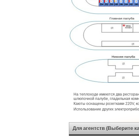
2
2
2
2
2
2
2
2
254
252
250
248
246
244
242
240
На теплоходе имеются два ресторан
шлюпочной палубе, гладильная комн
Каюты оснащены розетками 220V, 
Использование других электроприб
Для агентств (Выберите 