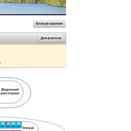
Больше круизов
Для агентств
т.
2
2
2
2
207
205
203
201