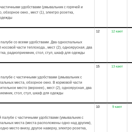
частичными удобствами (умывальник с горячей и
 обзорное окно., мест (1), электро розетка,
 одежды
12
12 кают
 палубе со всеми удобствами. Два односпальных
 носовой части теплохода., мест (2), одноярусная, два
зетка, радиоприемник, стол, стул, шкаф для одежды
15
13 кают
 палубе с частичными удобствами (умывальник с
пальных места, обзорное окно. В кормовой части
тельное место (верхнее)., мест (2), одноярусная, два
риемник, стол, стул, шкаф для одежды
10
9 кают
 палубе с частичными удобствами (умывальник с
спальных места (места расположены одно над другим),
 одно место внизу, другое наверху, электро розетка,