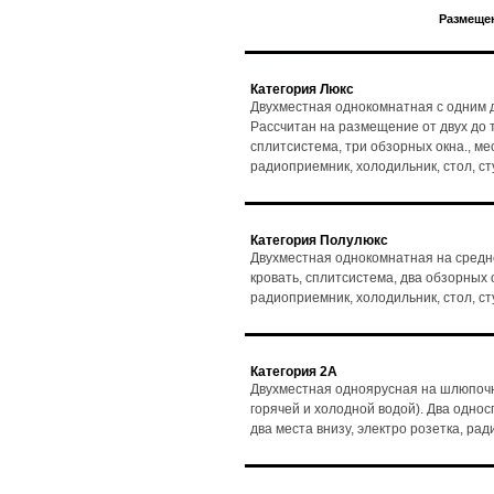
Размещен
Категория Люкс
Двухместная однокомнатная с одним д
Рассчитан на размещение от двух до т
сплитсистема, три обзорных окна., мест
радиоприемник, холодильник, стол, с
Категория Полулюкс
Двухместная однокомнатная на средн
кровать, сплитсистема, два обзорных ок
радиоприемник, холодильник, стол, с
Категория 2А
Двухместная одноярусная на шлюпочн
горячей и холодной водой). Два однос
два места внизу, электро розетка, ра