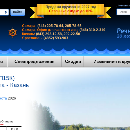
Личный 
Продажа круизов на 2027 год
Сезонные скидки до 10%
найти
.
Самара:
(846) 205-78-64, 205-78-65
Самара. Офис для частных лиц:
(846) 310-2-310
Казань:
(843) 292-12-58, 292-22-50
Ярославль:
(4852) 593-903
ды
Спецпредложения
Скидки
Изменения в круи
П15К)
га - Казань
уста
2026
а-Отплытие
кое
11:00