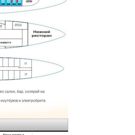
2
2
2
2
208
206
204
202
о салон, бар, солярий на
ноутбуков и электробритв.