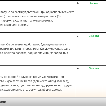
8
8 кают
палубе со всеми удобствами. Три односпальных места
то (откидывается)), иллюминаторы., мест (3),
 наверху, душ, туалет, электро розетка,
тул, шкаф для одежды
3
3 каюты
 палубе со всеми удобствами, Два односпальных
угим), иллюминаторы., мест (2), двухярусная, одно
лет, электро розетка, радиоприемник, холодильник,
4
3 каюты
ом на нижней палубе со всеми удобствами. Три
то и два верхних места (доп.место откидывается),
, двухярусная, одно место внизу, другое наверху, душ,
ик, холодильник, стол, стул, шкаф для одежды
изе