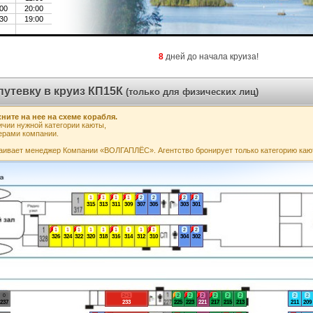
00
20:00
30
19:00
8
дней до начала круиза!
путевку в круиз КП15К
(только для физических лиц)
ните на нее на схеме корабля.
чии нужной категории каюты,
ерами компании.
аивает менеджер Компании «ВОЛГАПЛЁС». Агентство бронирует только категорию каю
1
1
1
1
2
2
2
2
315
313
311
309
307
305
303
301
1
1
1
1
1
1
1
1
1
2
2
326
324
322
320
318
316
314
312
310
304
302
0
2+1
2
2
2
2
2
2
2
2
237
233
225
223
221
217
215
213
211
209