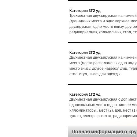
Категория 3Г2 уд
Трехместная двухъярусная на нижней 
(два нижних места и одно верхнее мес
двухярусная, одно место внизу, другое
радиоприемник, холодильник, стол, с
Категория 2Г2 уд
Двухместная двухъярусная на нижней
места (места расположены одно над др
место внизу, другое наверху, душ, туа
стол, стул, шкаф для одежды
Категория 1Г2 уд
Двухместная двухъярусная с доп.мест
односпальных места (одно нижнее мес
иллюминаторы., мест (2), доп. мест (1)
туалет, электро розетка, радиоприемн
Полная информация о кру