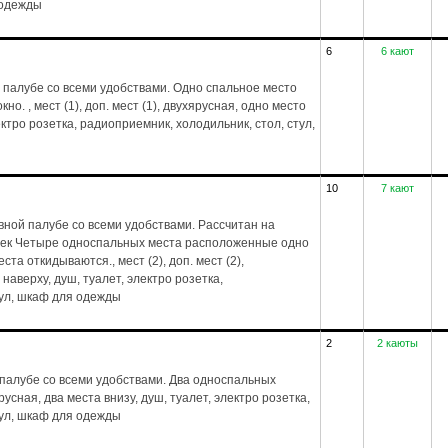
 одежды
6
6 кают
 палубе со всеми удобствами. Одно спальное место
но. , мест (1), доп. мест (1), двухярусная, одно место
лектро розетка, радиоприемник, холодильник, стол, стул,
10
7 кают
ной палубе со всеми удобствами. Рассчитан на
век Четыре односпальных места расположенные одно
та откидываются., мест (2), доп. мест (2),
 наверху, душ, туалет, электро розетка,
тул, шкаф для одежды
2
2 каюты
палубе со всеми удобствами. Два односпальных
русная, два места внизу, душ, туалет, электро розетка,
тул, шкаф для одежды