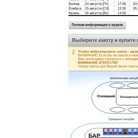
Болгар
14 августа [Пт]
17:00
03:
Елабуга
15 августа [Сб]
13:30
05:
Казань
16 августа [Вс]
14:00
Полная информация о круизе
Выберите каюту и купите 
Чтобы забронировать каюту - щелк
ВНИМАНИЕ! Если Вы не нашли в нали
Вам необходимо связаться с менедж
ВНИМАНИЕ АГЕНТСТВ!
Номер каюты для Вашей брони присв
2
2
2
2
0
2
2
251
249
247
245
243
241
239