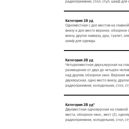
радиоприемник, стол, стул, шкаф для
Категория 1В уд
Одноместная с доп.местом на главной
внизу и доп.место верхнее, обзорное ок
внизу, другое наверху, душ, туалет, э
шкаф для одежды
Категория 2В уд
Четырехместная двухъярусная на глав
размещение от двух до четырех чело
над другим, обзорное окно. Верхние мес
двухярусная, одно место внизу, другое
радиоприемник, холодильник, стол, с
Категория 2В уд*
Двухместная одноярусная на главной 
места, обзорное окно., мест (2), одноя
радиоприемник, холодильник, стол, с