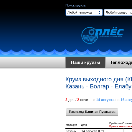
Поиск круиза
Любой теплоход
Любой город отпр
Наши круизы
Теплохо
Круиз выходного дня (К
Казань - Болгар - Елабу
3
дня /
2
ночи — с
14 августа
по
16 авг
Теплоход Капитан Пушкарев
Прибытие-Стоянк
Маршрут
Дата
Время московс
Казань
14 августа [Пт]