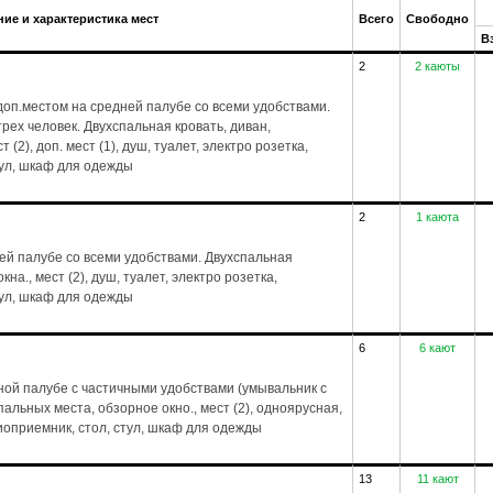
ие и характеристика мест
Всего
Свободно
В
2
2 каюты
оп.местом на средней палубе со всеми удобствами.
рех человек. Двухспальная кровать, диван,
 (2), доп. мест (1), душ, туалет, электро розетка,
тул, шкаф для одежды
2
1 каюта
ей палубе со всеми удобствами. Двухспальная
на., мест (2), душ, туалет, электро розетка,
тул, шкаф для одежды
6
6 кают
ой палубе с частичными удобствами (умывальник с
пальных места, обзорное окно., мест (2), одноярусная,
диоприемник, стол, стул, шкаф для одежды
13
11 кают