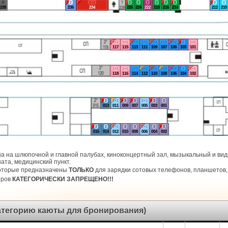
0
2
2+1
2
2
2
2
2
2
2
2
238
236
234
226
224
222
218
216
214
212
210
1+1
1+1
2+2
2+2
2+2
2+2
2+2
2
1+1
117
115
113
111
109
107
105
103
101
1+1
1+1
2+2
2+2
2+2
2+2
2+2
2
1+1
118
116
114
112
110
108
106
104
102
2
2+1
3
3
2+1
3
3
013
011
009
007
005
003
001
2
2
2+1
3
3
2+1
3
3
016
014
012
010
008
006
004
002
а на шлюпочной и главной палубах, киноконцертный зал, мызыкальный и виде
ата, медицинский пункт.
которые предназначены
ТОЛЬКО
для зарядки сотовых телефонов, планшетов, 
оров
КАТЕГОРИЧЕСКИ ЗАПРЕЩЕНО!!!
категорию каюты для бронирования)