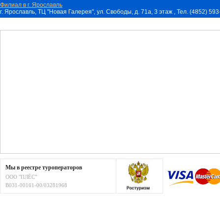
Филиал в г. Ярославль
г. Ярославль, ТЦ "Новая Галерея", ул. Свободы, д. 71a, 3 этаж , Тел. (4852) 59
Мы в реестре туроператоров
ООО "ПЛЁС"
В031-00161-00/03281968