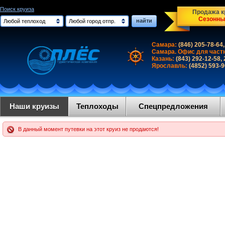
Поиск круиза
Продажа кр
Сезонны
найти
Любой теплоход
Любой город отпр.
Самара:
(846) 205-78-64,
Самара. Офис для част
Казань:
(843) 292-12-58,
Ярославль:
(4852) 593-
Наши круизы
Теплоходы
Спецпредложения
В данный момент путевки на этот круиз не продаются!