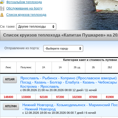
Фотоальбом теплохода
Обслуживание на борту
Список круизов теплохода
См. также:
Другие теплоходы
Список круизов теплохода «Капитан Пушкарев» на 20
Отправление из порта:
-Выберете город-
Категории кают и стоимость путевки 
Люкс
Полулюкс
2А
1А
2Б уд
2Б
2Б2
Ярославль - Рыбинск - Коприно (Ярославское взморье)
КП14Я
Посад - Казань - Болгар - Елабуга - Казань - Чебоксар
Кострома - Ярославль
c 09.08.2026 21:00 по 20.08.2026 08:00 12 дней / 11 ночей
148400
133000
92100
97200
102300
87000
81900
Нижний Новгород - Козьмодемьянск - Мариинский Посад
КП17НН
- Нижний Новгород
c 12.08.2026 18:00 по 18.08.2026 06:00 7 дней / 6 ночей