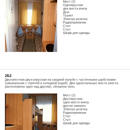
Мест (2)
Одноярусная
два места внизу
Душ
Туалет
Электро розетка
Радиоприемник
Стол
Стул
Шкаф для одежды
2Б2
Двухместная двухъярусная на средней палубе с частичными удобствами
(умывальник с горячей и холодной водой). Два односпальных места (места
расположены одно над другим), обзорное окно.
Мест (2)
Двухярусная
одно место внизу
другое наверху
Электро розетка
Радиоприемник
Стол
Стул
Шкаф для одежды