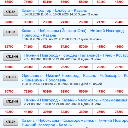
85500
76600
53100
56000
58900
50100
47200
Казань - Болгар - Елабуга - Казань
КП15К
c 14.08.2026 11:00 по 16.08.2026 14:00 3 дня / 2 ночи
37000
33200
23000
24300
25500
21700
20400
Казань - Чебоксары (Йошкар-Ола) - Нижний Новгород - 
КП16К
Новгород - Казань
c 16.08.2026 21:00 по 22.08.2026 15:30 7 дней / 6 ночей
82700
74100
51300
54200
57000
48500
45600
Нижний Новгород - Городец (Галанино) - Плёс - Кост
КП18НН
c 18.08.2026 08:30 по 21.08.2026 14:00 4 дня / 3 ночи
43000
38500
26700
28200
29600
25200
23700
Ярославль - Нижний Новгород - Казань - Чебоксары - 
КП15Я
- Кинешма - Ярославль
c 20.08.2026 14:00 по 26.08.2026 08:00 7 дней / 6 ночей
80700
72300
50100
52900
55600
47300
44500
Нижний Новгород - Казань - Чебоксары - Козьмодемья
КП19НН
c 21.08.2026 18:00 по 24.08.2026 06:00 4 дня / 3 ночи
49200
44100
30600
32300
33900
28900
27200
Казань - Чебоксары - Козьмодемьянск - Нижний Новгоро
КП17К
Нижний Новгород - Казань