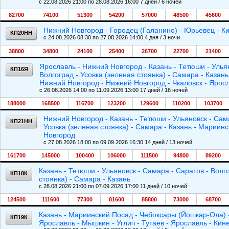
c 22.08.2026 21:00 по 28.08.2026 16:00 7 дней / 6 ночей
82700
74100
51300
54200
57000
48500
45600
Нижний Новгород - Городец (Галанино) - Юрьевец - К
КП20НН
c 24.08.2026 08:30 по 27.08.2026 14:00 4 дня / 3 ночи
38800
34800
24100
25400
26700
22700
21400
Ярославль - Нижний Новгород - Казань - Тетюши - Ульян
КП16Я
Волгоград - Усовка (зеленая стоянка) - Самара - Казан
Нижний Новгород - Нижний Новгород - Чкаловск - Ярос
c 26.08.2026 14:00 по 11.09.2026 13:00 17 дней / 16 ночей
188000
168500
116700
123200
129600
110200
103700
Нижний Новгород - Казань - Тетюши - Ульяновск - Сама
КП21НН
Усовка (зеленая стоянка) - Самара - Казань - Мариин
Новгород
c 27.08.2026 18:00 по 09.09.2026 16:30 14 дней / 13 ночей
161700
145000
100400
106000
111500
94800
89200
Казань - Тетюши - Ульяновск - Самара - Саратов - Волго
КП18К
стоянка) - Самара - Казань
c 28.08.2026 21:00 по 07.09.2026 17:00 11 дней / 10 ночей
124500
111600
77300
81600
85800
73000
68700
Казань - Мариинский Посад - Чебоксары (Йошкар-Ола) -
КП19К
Ярославль - Мышкин - Углич - Тутаев - Ярославль - Ки