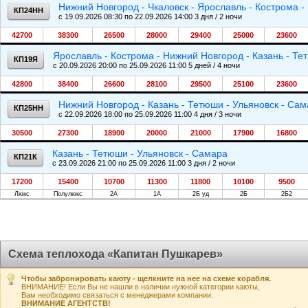
Нижний Новгород - Чкаловск - Ярославль - Кострома 
КП24НН
c 19.09.2026 08:30 по 22.09.2026 14:00 3 дня / 2 ночи
42700
38300
26500
28000
29400
25000
23600
Ярославль - Кострома - Нижний Новгород - Казань - Те
КП19Я
c 20.09.2026 20:00 по 25.09.2026 11:00 5 дней / 4 ночи
42800
38400
26600
28100
29500
25100
23600
Нижний Новгород - Казань - Тетюши - Ульяновск - Са
КП25НН
c 22.09.2026 18:00 по 25.09.2026 11:00 4 дня / 3 ночи
30500
27300
18900
20000
21000
17900
16800
Казань - Тетюши - Ульяновск - Самара
КП21К
c 23.09.2026 21:00 по 25.09.2026 11:00 3 дня / 2 ночи
17200
15400
10700
11300
11800
10100
9500
Люкс
Полулюкс
2А
1А
2Б уд
2Б
2Б2
Схема теплохода «Капитан Пушкарев»
Чтобы забронировать каюту - щелкните на нее на схеме корабля.
ВНИМАНИЕ! Если Вы не нашли в наличии нужной категории каюты,
Вам необходимо связаться с менеджерами компании.
ВНИМАНИЕ АГЕНТСТВ!