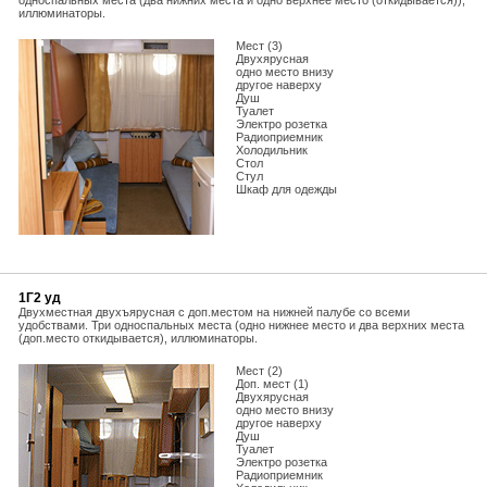
односпальных места (два нижних места и одно верхнее место (откидывается)),
иллюминаторы.
Мест (3)
Двухярусная
одно место внизу
другое наверху
Душ
Туалет
Электро розетка
Радиоприемник
Холодильник
Стол
Стул
Шкаф для одежды
1Г2 уд
Двухместная двухъярусная с доп.местом на нижней палубе со всеми
удобствами. Три односпальных места (одно нижнее место и два верхних места
(доп.место откидывается), иллюминаторы.
Мест (2)
Доп. мест (1)
Двухярусная
одно место внизу
другое наверху
Душ
Туалет
Электро розетка
Радиоприемник