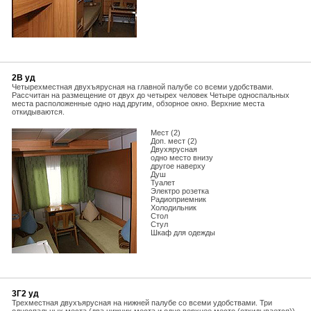
2В уд
Четырехместная двухъярусная на главной палубе со всеми удобствами.
Рассчитан на размещение от двух до четырех человек Четыре односпальных
места расположенные одно над другим, обзорное окно. Верхние места
откидываются.
Мест (2)
Доп. мест (2)
Двухярусная
одно место внизу
другое наверху
Душ
Туалет
Электро розетка
Радиоприемник
Холодильник
Стол
Стул
Шкаф для одежды
3Г2 уд
Трехместная двухъярусная на нижней палубе со всеми удобствами. Три