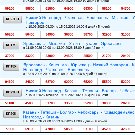
c 07.09.2026 21:00 по 16.09.2026 16:00 10 дней / 9 ночей
99100
88800
61500
64900
68300
58100
54700
Нижний Новгород - Чкаловск - Ярославль - Мышкин - У
КП22НН
Новгород
c 10.09.2026 08:30 по 15.09.2026 14:00 6 дней / 5 ночей
56200
50400
34900
36800
38700
32900
31000
Ярославль - Мышкин - Углич - Тутаев - Ярославль
КП17Я
c 11.09.2026 20:00 по 13.09.2026 15:00 3 дня / 2 ночи
37000
33200
23000
24300
25500
21700
20400
Ярославль - Кинешма - Юрьевец - Нижний Новгород - К
КП18Я
Новгород - Чкаловск - Ярославль
c 13.09.2026 20:00 по 20.09.2026 13:00 8 дней / 7 ночей
94600
84800
58700
62000
65200
55500
52200
Нижний Новгород - Казань - Тетюши - Болгар - Чебок
КП23НН
c 15.09.2026 18:00 по 19.09.2026 06:00 5 дней / 4 ночи
51100
45800
31700
33500
35200
30000
28200
Казань - Тетюши - Болгар - Чебоксары - Козьмодемьянс
КП20К
Новгород - Казань
c 16.09.2026 21:00 по 23.09.2026 17:00 7 дней / 6 ночей
77000
69100
47800
50500
53100
45200
42500