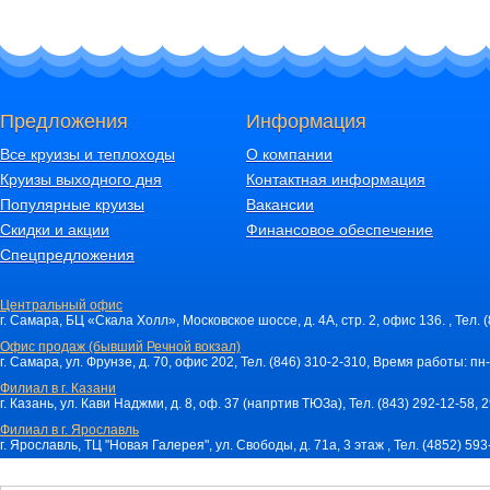
Окончательное время отправления теплохода можно уточнить за день до 
Причалы:
Москва
: Северный речной вокзал (СРВ), метро «Речной вокзал», Ленинградс
Санкт Петербург
: причал "РЕЧНОЙ ВОКЗАЛ" Адрес: Проспект Обуховской о
Предложения
Информация
Как добраться: из метро "Пролетарская" направо, пешком пройти 1 останов
Речному вокзалу.
Все круизы и теплоходы
О компании
РЕКОМЕНДАЦИИ ПО ПРОЕЗДУ К РЕЧНОМУ ВОКЗАЛУ г. Санкт Петербург
Круизы выходного дня
Контактная информация
От Московского ж/д вокзала (станция метро "Маяковская") ехать до станци
Популярные круизы
Вакансии
НАПРАВО в сторону гостиницы "РЕЧНАЯ" и причалов теплоходов.
Скидки и акции
Финансовое обеспечение
От Финляндского жд вокзала (станция метро "Площадь Ленина") ехать до с
Спецпредложения
станции "Пролетарская".
От Ладожского жд вокзала (станция метро "Ладожская") ехать до станции "
Центральный офис
"Пролетарская".
г. Самара, БЦ «Скала Холл», Московское шоссе, д. 4А, стр. 2, офис 136. , Тел. 
Ярославль
: Волжская наб., д. 4
Офис продаж (бывший Речной вокзал)
Нижний Новгород
: площадь Маркина, д. 15 А.
г. Самара, ул. Фрунзе, д. 70, офис 202, Тел. (846) 310-2-310, Время работы: пн-
Самара
: ул. Максима Горького, д. 82 (причалы №№ 3, 4).
Филиал в г. Казани
г. Казань, ул. Кави Наджми, д. 8, оф. 37 (напртив ТЮЗа), Тел. (843) 292-12-58,
Казань
: ул. Девятаева, д. 1, метро «Площадь Тукая».
Филиал в г. Ярославль
г. Ярославль, ТЦ "Новая Галерея", ул. Свободы, д. 71a, 3 этаж , Тел. (4852) 59
Внимание!
Расписание теплоходов, стоимость и экскурсионная программа являются 