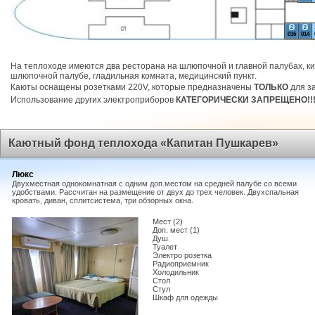
2
2
016
014
На теплоходе имеются два ресторана на шлюпочной и главной палубах, ки
шлюпочной палубе, гладильная комната, медицинский пункт.
Каюты оснащены розетками 220V, которые предназначены
ТОЛЬКО
для за
Использование других электроприборов
КАТЕГОРИЧЕСКИ ЗАПРЕЩЕНО!!
Каютный фонд теплохода «Капитан Пушкарев»
Люкс
Двухместная однокомнатная с одним доп.местом на средней палубе со всеми
удобствами. Рассчитан на размещение от двух до трех человек. Двухспальная
кровать, диван, сплитсистема, три обзорных окна.
Мест (2)
Доп. мест (1)
Душ
Туалет
Электро розетка
Радиоприемник
Холодильник
Стол
Стул
Шкаф для одежды