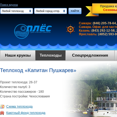
Поиск круиза
Продажа кр
Сезонны
найти
Любой теплоход
Любой город отпр.
Самара:
(846) 205-78-64,
Самара. Офис для част
Казань:
(843) 292-12-58,
Ярославль:
(4852) 593-
Наши круизы
Теплоходы
Спецпредложения
Теплоход «Капитан Пушкарев»
Проект теплохода: 26-37
Количество палуб: 3
Количество пассажиров - 180
Страна постройки: Чехословакия
Схема теплохода
Каютный фонд теплохода