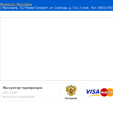
Филиал в г. Ярославль
г. Ярославль, ТЦ "Новая Галерея", ул. Свободы, д. 71a, 3 этаж , Тел. (4852) 59
Мы в реестре туроператоров
ООО "ПЛЁС"
В031-00161-00/03281968