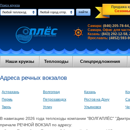
Поиск круиза
Продажа кр
Сезонны
найти
Любой теплоход
Любой город отпр.
Самара:
(846) 205-78-64,
Самара. Офис для част
Казань:
(843) 292-12-58,
Ярославль:
(4852) 593-
Наши круизы
Теплоходы
Спецпредложения
Адреса речных вокзалов
Астрахань
Волгоград
Казань
Ко
Пермь
Петрозаводск
Ростов на Дону
Са
Тверь
Углич
Ульяновск
Че
В навигацию 2026 года теплоходы компании "ВОЛГАПЛЁС" "Дмитрий 
причале РЕЧНОЙ ВОКЗАЛ по адресу: