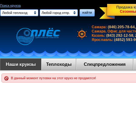
Поиск круиза
Продажа кр
Сезонны
найти
Любой теплоход
Любой город отпр.
Самара:
(846) 205-78-64,
Самара. Офис для част
Казань:
(843) 292-12-58,
Ярославль:
(4852) 593-
Наши круизы
Теплоходы
Спецпредложения
В данный момент путевки на этот круиз не продаются!