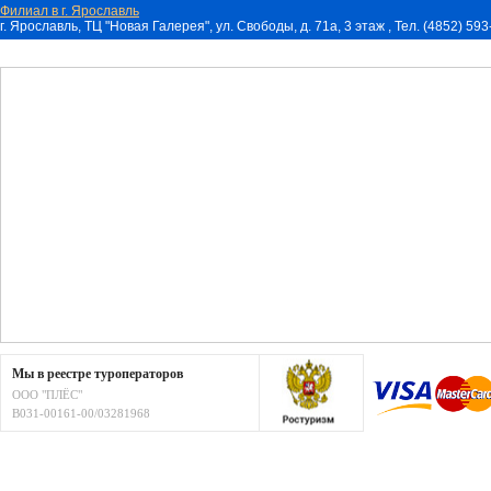
Филиал в г. Ярославль
г. Ярославль, ТЦ "Новая Галерея", ул. Свободы, д. 71a, 3 этаж , Тел. (4852) 59
Мы в реестре туроператоров
ООО "ПЛЁС"
В031-00161-00/03281968