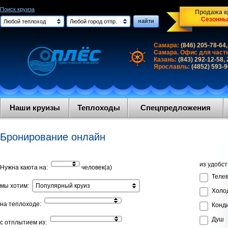
Поиск круиза
Продажа кр
Сезонны
найти
Любой теплоход
Любой город отпр.
Самара:
(846) 205-78-64,
Самара. Офис для част
Казань:
(843) 292-12-58,
Ярославль:
(4852) 593-
Наши круизы
Теплоходы
Спецпредложения
Бронирование онлайн
из удобст
Нужна каюта на:
человек(а)
Теле
мы хотим:
Популярный круиз
Холо
на теплоходе:
Конд
Душ
с отплытием из: