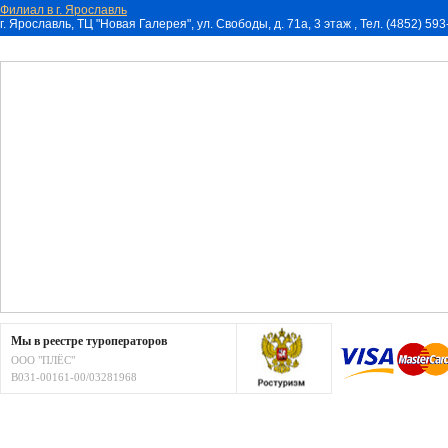
Филиал в г. Ярославль
г. Ярославль, ТЦ "Новая Галерея", ул. Свободы, д. 71a, 3 этаж , Тел. (4852) 59
Мы в реестре туроператоров
ООО "ПЛЁС"
В031-00161-00/03281968