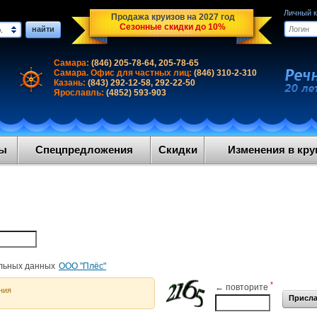
Личный 
Продажа круизов на 2027 год
Сезонные скидки до 10%
найти
.
Самара:
(846) 205-78-64, 205-78-65
Самара. Офис для частных лиц:
(846) 310-2-310
Казань:
(843) 292-12-58, 292-22-50
Ярославль:
(4852) 593-903
ды
Спецпредложения
Скидки
Изменения в круи
ООО "Плёс"
альных данных
*
← повторите
ния
Присла