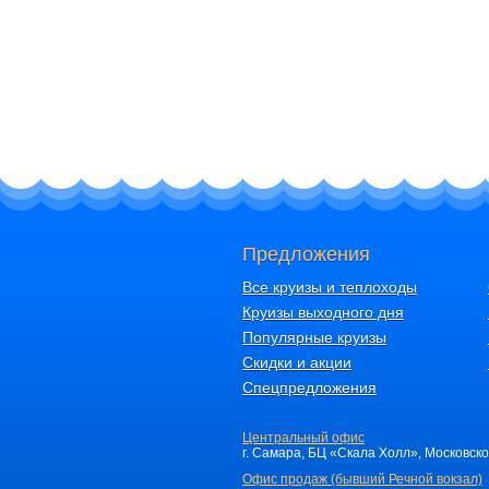
Предложения
Все круизы и теплоходы
Круизы выходного дня
Популярные круизы
Скидки и акции
Спецпредложения
Центральный офис
г. Самара, БЦ «Скала Холл», Московское 
Офис продаж (бывший Речной вокзал)