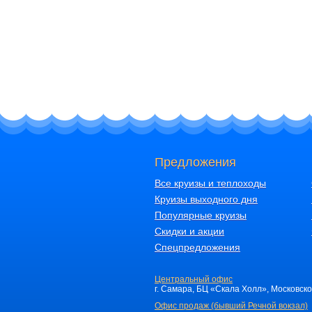
Предложения
Все круизы и теплоходы
Круизы выходного дня
Популярные круизы
Скидки и акции
Спецпредложения
Центральный офис
г. Самара, БЦ «Скала Холл», Московское 
Офис продаж (бывший Речной вокзал)