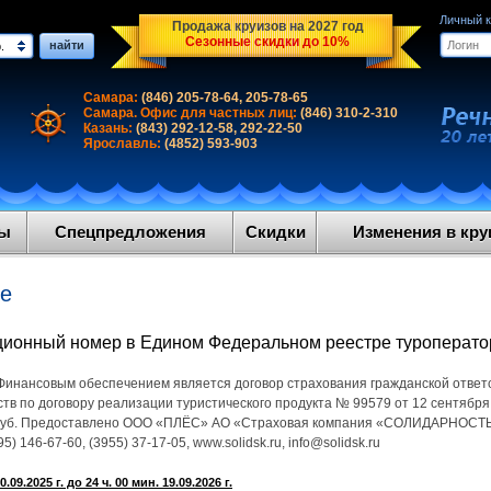
Личный 
Продажа круизов на 2027 год
Сезонные скидки до 10%
найти
.
Самара:
(846) 205-78-64, 205-78-65
Самара. Офис для частных лиц:
(846) 310-2-310
Казань:
(843) 292-12-58, 292-22-50
Ярославль:
(4852) 593-903
ды
Спецпредложения
Скидки
Изменения в круи
ие
ционный номер в Едином Федеральном реестре туроперат
Финансовым обеспечением является договор страхования гражданской ответ
в по договору реализации туристического продукта № 99579 от 12 сентября
 руб. Предоставлено ООО «ПЛЁС» АО «Страховая компания «СОЛИДАРНОСТЬ»,
5) 146-67-60, (3955) 37-17-05, www.solidsk.ru, info@solidsk.ru
09.2025 г. до 24 ч. 00 мин. 19.09.2026 г.