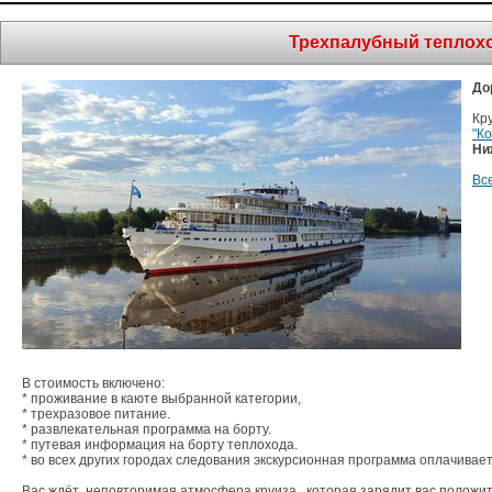
Трехпалубный теплохо
До
"К
Ни
Вс
В стоимость включено: 

* проживание в каюте выбранной категории, 

* трехразовое питание.

* развлекательная программа на борту. 

* путевая информация на борту теплохода.

* во всех других городах следования экскурсионная программа оплачивает
Вас ждёт  неповторимая атмосфера круиза,  которая зарядит вас положит