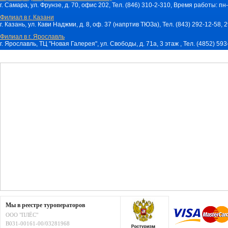
г. Самара, ул. Фрунзе, д. 70, офис 202, Тел. (846) 310-2-310, Время работы: пн-
Филиал в г. Казани
г. Казань, ул. Кави Наджми, д. 8, оф. 37 (напртив ТЮЗа), Тел. (843) 292-12-58,
Филиал в г. Ярославль
г. Ярославль, ТЦ "Новая Галерея", ул. Свободы, д. 71a, 3 этаж , Тел. (4852) 59
Мы в реестре туроператоров
ООО "ПЛЁС"
В031-00161-00/03281968