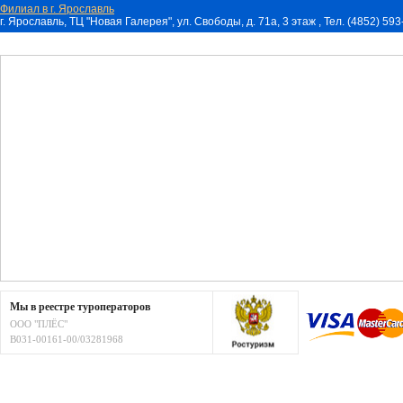
Филиал в г. Ярославль
г. Ярославль, ТЦ "Новая Галерея", ул. Свободы, д. 71a, 3 этаж , Тел. (4852) 59
Мы в реестре туроператоров
ООО "ПЛЁС"
В031-00161-00/03281968