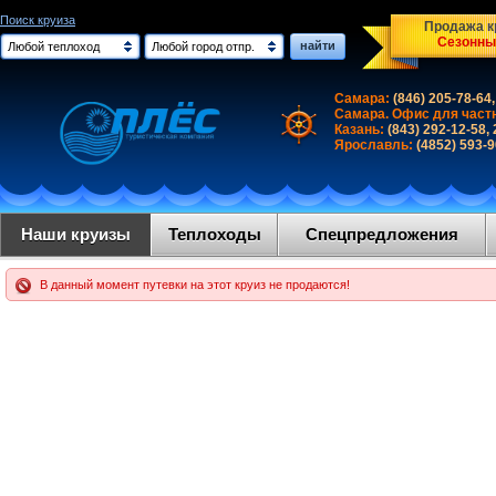
Поиск круиза
Продажа кр
Сезонны
найти
Любой теплоход
Любой город отпр.
Самара:
(846) 205-78-64,
Самара. Офис для част
Казань:
(843) 292-12-58,
Ярославль:
(4852) 593-
Наши круизы
Теплоходы
Спецпредложения
В данный момент путевки на этот круиз не продаются!