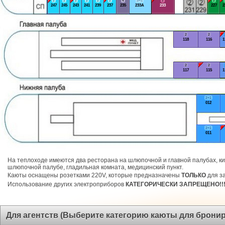
2
2
2
2
2
2
4
3+1
2
2
247
245
243
241
239
237
235
233А
233
227
2
2
2
118
116
1
2
2
117
115
1
2+1
012
2+1
011
На теплоходе имеются два ресторана на шлюпочной и главной палубах, ки
шлюпочной палубе, гладильная комната, медицинский пункт.
Каюты оснащены розетками 220V, которые предназначены
ТОЛЬКО
для за
Использование других электроприборов
КАТЕГОРИЧЕСКИ ЗАПРЕЩЕНО!!
Для агентств (Выберите категорию каюты для брони