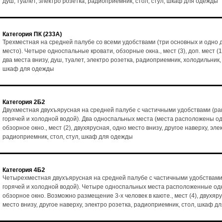
душ, туалет, электро розетка, радиоприемник, стол, стул, шкаф для одежды
Категория ПК (233А)
Трехместная на средней палубе со всеми удобствами (три основных и одно
место). Четыре односпальные кровати, обзорные окна., мест (3), доп. мест (1
два места внизу, душ, туалет, электро розетка, радиоприемник, холодильник, 
шкаф для одежды
Категория 2Б2
Двухместная двухъярусная на средней палубе с частичными удобствами (ра
горячей и холодной водой). Два односпальных места (места расположены од
обзорное окно., мест (2), двухярусная, одно место внизу, другое наверху, эле
радиоприемник, стол, стул, шкаф для одежды
Категория 4Б2
Четырехместная двухъярусная на средней палубе с частичными удобствами
горячей и холодной водой). Четыре односпальных места расположенные одн
обзорное окно. Возможно размещение 3-х человек в каюте., мест (4), двухяр
место внизу, другое наверху, электро розетка, радиоприемник, стол, шкаф д