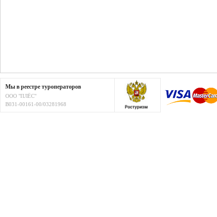
Мы в реестре туроператоров
ООО "ПЛЁС"
В031-00161-00/03281968