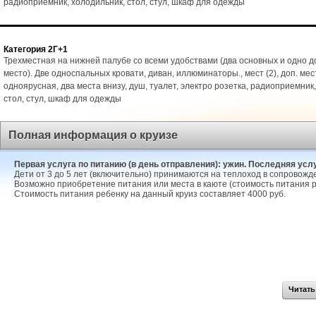
радиоприемник, холодильник, стол, стул, шкаф для одежды
Категория 2Г+1
Трехместная на нижней палубе со всеми удобствами (два основных и одно 
место). Две односпальных кровати, диван, иллюминаторы., мест (2), доп. мест
одноярусная, два места внизу, душ, туалет, электро розетка, радиоприемник
стол, стул, шкаф для одежды
Полная информация о круизе
Первая услуга по питанию (в день отправления): ужин. Последняя услуг
Дети от 3 до 5 лет (включительно) принимаются на теплоход в сопровожд
Возможно приобретение питания или места в каюте (стоимость питания р
Стоимость питания ребенку на данный круиз составляет 4000 руб.
Читать