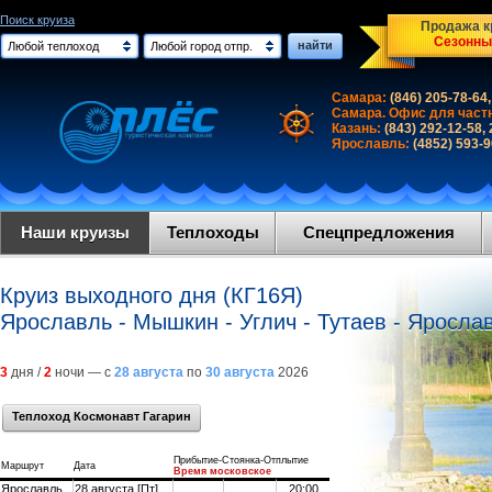
Поиск круиза
Продажа кр
Сезонны
найти
Любой теплоход
Любой город отпр.
Самара:
(846) 205-78-64,
Самара. Офис для част
Казань:
(843) 292-12-58,
Ярославль:
(4852) 593-
Наши круизы
Теплоходы
Спецпредложения
Круиз выходного дня (КГ16Я)
Ярославль - Мышкин - Углич - Тутаев - Яросла
3
дня /
2
ночи — с
28 августа
по
30 августа
2026
Теплоход Космонавт Гагарин
Прибытие-Стоянка-Отплытие
Маршрут
Дата
Время московское
Ярославль
28 августа [Пт]
20:00