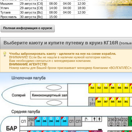
Мышкин
29 августа [Сб]
08:00
04:00
12:00
Углич
29 августа [Сб]
14:00
04:00
18:00
Тутаев
30 августа [Вс]
08:00
04:00
12:00
Ярославль
30 августа [Вс]
15:00
Полная информация о круизе
Выберите каюту и купите путевку в круиз КГ16Я
(тольк
Чтобы забронировать каюту - щелкните на нее на схеме корабля.
ВНИМАНИЕ! Если Вы не нашли в наличии нужной категории каюты,
Вам необходимо связаться с менеджерами компании.
ВНИМАНИЕ АГЕНТСТВ!
Номер каюты для Вашей брони присваивает менеджер Компании «ВОЛГАПЛЁС». А
1
1
1
1
1
1
314
312
310
308
306
304
1
1
1
1
1
309
307
305
303
301
2
2
2
2
2
248
246
244
242
240
2