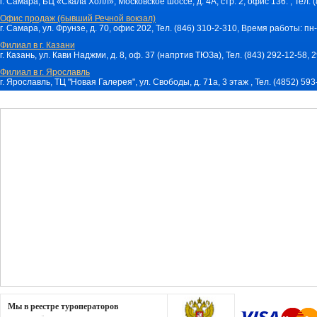
г. Самара, БЦ «Скала Холл», Московское шоссе, д. 4А, стр. 2, офис 136. , Тел. 
Офис продаж (бывший Речной вокзал)
г. Самара, ул. Фрунзе, д. 70, офис 202, Тел. (846) 310-2-310, Время работы: пн-
Филиал в г. Казани
г. Казань, ул. Кави Наджми, д. 8, оф. 37 (напртив ТЮЗа), Тел. (843) 292-12-58,
Филиал в г. Ярославль
г. Ярославль, ТЦ "Новая Галерея", ул. Свободы, д. 71a, 3 этаж , Тел. (4852) 59
Мы в реестре туроператоров