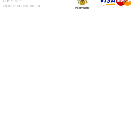
ООО "ПЛЁС"
В031-00161-00/03281968