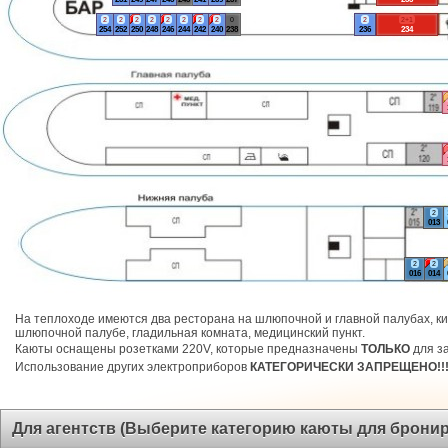
2
2
2
2
2
2
2
2
0
2
2+1
254
252
250
248
246
244
242
240
238
236
234
2
013
2
2
016
014
На теплоходе имеются два ресторана на шлюпочной и главной палубах, ки
шлюпочной палубе, гладильная комната, медицинский пункт.
Каюты оснащены розетками 220V, которые предназначены
ТОЛЬКО
для за
Использование других электроприборов
КАТЕГОРИЧЕСКИ ЗАПРЕЩЕНО!!
Для агентств (Выберите категорию каюты для брони