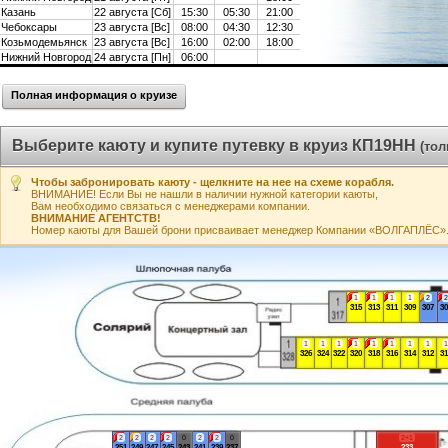
Казань
22 августа [Сб]
15:30
05:30
21:00
Чебоксары
23 августа [Вс]
08:00
04:30
12:30
Козьмодемьянск
23 августа [Вс]
16:00
02:00
18:00
Нижний Новгород
24 августа [Пн]
06:00
Полная информация о круизе
Выберите каюту и купите путевку в круиз КП19НН
(то
Чтобы забронировать каюту - щелкните на нее на схеме корабля.
ВНИМАНИЕ! Если Вы не нашли в наличии нужной категории каюты,
Вам необходимо связаться с менеджерами компании.
ВНИМАНИЕ АГЕНТСТВ!
Номер каюты для Вашей брони присваивает менеджер Компании «ВОЛГАПЛЁС». А
1
1
1
1
2
2
315
313
311
309
307
30
1
1
1
1
1
1
1
1
1
326
324
322
320
318
316
314
312
31
2
2
2
2
0
2
2
0
2+1
251
249
247
245
243
241
239
237
233