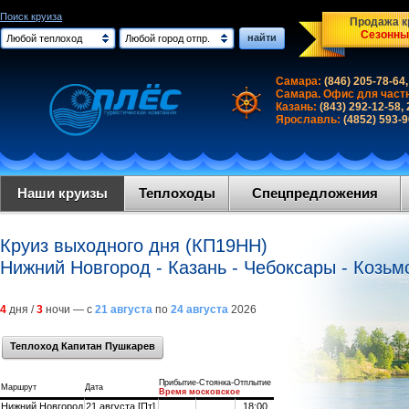
Поиск круиза
Продажа кр
Сезонны
найти
Любой теплоход
Любой город отпр.
Самара:
(846) 205-78-64,
Самара. Офис для част
Казань:
(843) 292-12-58,
Ярославль:
(4852) 593-
Наши круизы
Теплоходы
Спецпредложения
Круиз выходного дня (КП19НН)
Нижний Новгород - Казань - Чебоксары - Козь
4
дня /
3
ночи — с
21 августа
по
24 августа
2026
Теплоход Капитан Пушкарев
Прибытие-Стоянка-Отплытие
Маршрут
Дата
Время московское
Нижний Новгород
21 августа [Пт]
18:00