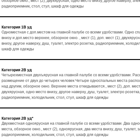
обзорное окно., мест (2), двухярусная, одно место внизу, другое наверху, эле
радиоприемник, стол, стул, шкаф для одежды
Категория 1В уд
Одноместная с доп.местом на главной палубе со всеми удобствами. Одно с
внизу и доп.место верхнее, обзорное окно. , мест (1), доп. мест (1), двухярус
внизу, другое наверху, душ, туалет, электро розетка, радиоприемник, холодиль
шкаф для одежды
Категория 2В уд
Четырехместная двухъярусная на главной палубе со всеми удобствами. Рас
размещение от двух до четырех человек Четыре односпальных места расп
над другим, обзорное окно. Верхние места откидываются., мест (2), доп. мест 
двухярусная, одно место внизу, другое наверху, душ, туалет, электро розетка
радиоприемник, холодильник, стол, стул, шкаф для одежды
Категория 2В уд*
Двухместная одноярусная на главной палубе со всеми удобствами. Два одн
места, обзорное окно., мест (2), одноярусная, два места внизу, душ, туалет, 
радиоприемник, холодильник, стол, стул, шкаф для одежды