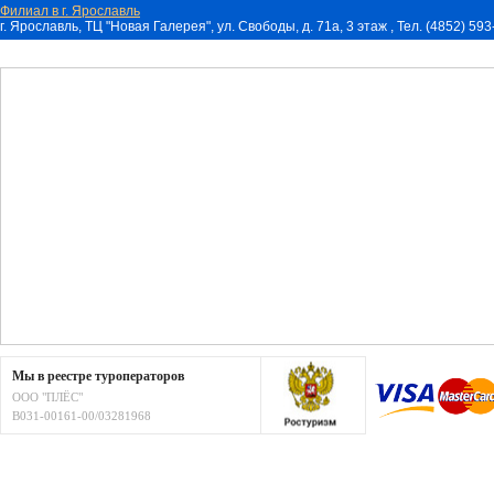
Филиал в г. Ярославль
г. Ярославль, ТЦ "Новая Галерея", ул. Свободы, д. 71a, 3 этаж , Тел. (4852) 59
Мы в реестре туроператоров
ООО "ПЛЁС"
В031-00161-00/03281968