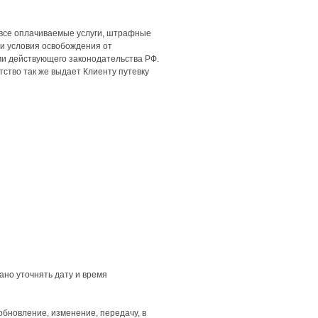
я все оплачиваемые услуги, штрафные
и и условия освобождения от
ми действующего законодательства РФ.
ство так же выдает Клиенту путевку
ано уточнять дату и время
обновление, изменение, передачу, в