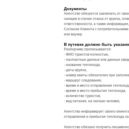
Документы
Агентство обязуется заключать от сво
санкции в случае отказа от круиза, ог
ответственности, а также информация
Согласие Клиента с потребительскими 
или ваучер.
В путевке должно быть указано
Разборчиво прописываются:
- ФИО туристов полностью,
- паспортные данные или данные свид
- название теплохода,
- даты круиза,
- номер каюты обязателен при заполне
- маршрут следования,
- время и место отправления теплоход
- время и место прибытия теплохода,
- количество туристов,
- вид питания, на сколько человек,
Агентство информирует своего клиента
отправления и прибытия теплохода за 3
Агентство обязано получить письменно