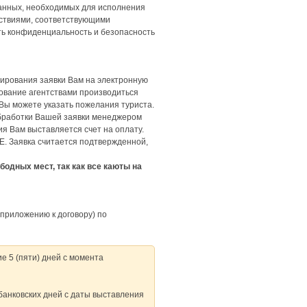
данных, необходимых для исполнения
йствиями, соответствующими
ть конфиденциальность и безопасность
мирования заявки Вам на электронную
рование агентствами производиться
 Вы можете указать пожелания туриста.
обработки Вашей заявки менеджером
я Вам выставляется счет на оплату.
. Заявка считается подтвержденной,
одных мест, так как все каюты на
 приложению к договору) по
е 5 (пяти) дней с момента
) банковских дней с даты выставления