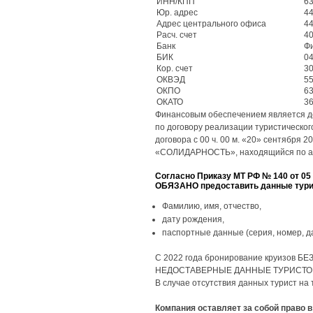
ИНН/КПП
63
Юр. адрес
44
Адрес центрального офиса
44
Расч. счет
40
Банк
Фи
БИК
04
Кор. счет
30
ОКВЭД
55
ОКПО
63
ОКАТО
36
Финансовым обеспечением является до
по договору реализации туристического
договора с 00 ч. 00 м. «20» сентября 
«СОЛИДАРНОСТЬ», находящийся по адресу
Согласно Приказу МТ РФ № 140 от 05
ОБЯЗАНО предоставить данные турис
Фамилию, имя, отчество,
дату рождения,
паспортные данные (серия, номер, д
С 2022 года бронирование круизов Б
НЕДОСТАВЕРНЫЕ ДАННЫЕ ТУРИСТОВ, з
В случае отсутствия данных турист на
Компания оставляет за собой право в