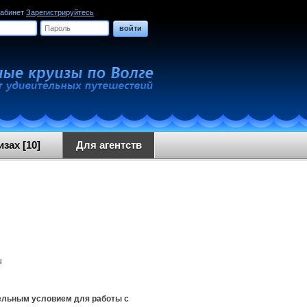
кабинет
Зарегистрируйтесь
войти
зах [10]
Для агентств
u
ательным условием для работы с