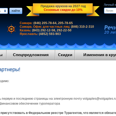
Личный 
Продажа круизов на 2027 год
Сезонные скидки до 10%
найти
.
Самара:
(846) 205-78-64, 205-78-65
Самара. Офис для частных лиц:
(846) 310-2-310
Казань:
(843) 292-12-58, 292-22-50
Ярославль:
(4852) 593-903
ды
Спецпредложения
Скидки
Изменения в круи
артнеры!
одимо:
ть первую и последнюю страницы на электронную почту volgaples@volgaples.r
о финансовом обеспечении туроператора
ан присутствовать в Федеральном реестре Турагентов, что является обяз