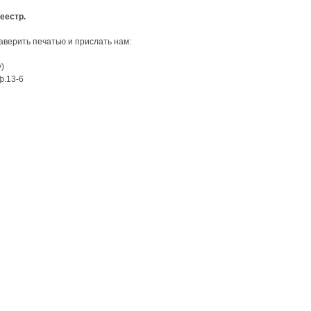
еестр.
аверить печатью и прислать нам:
)
ф.13-6