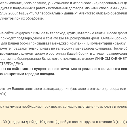
обезличивание, блокирование, уничтожение и использование) персональных 
родукта и полученных в рамках исполнения договора, любыми способами и де
27.07.2006г. №152-ФЗ "О персональных данных". Агентство обязано обеспечи
лиентов при их обработке.
а сайте volgaples.ru: выбрать теплоход, круиз, категорию каюты. После фор
) приходит подтверждение о том что Вы забронировали круиз. Онлайн брони
ы для Вашей брони присваивает менеджер Компании. В комментарии к заказу
можете предварительно узнать по телефону у менеджера Компании. После 
верждение с комментарием о состоянии Вашей брони, в случае подтверждени
е заявки на бронирование Вы можете отслеживать в своем ЛИЧНОМ КАБИНЕТЕ
ПОДТВЕРЖДЕНО.
ст на сайте может существенно отличаться от реального количества своб
за конкретным городом посадки.
ычетом Вашего агентского вознаграждения (согласно агентского договора или
чёт).
ок на круизы необходимо произвести, согласно выставленному счету в течени
от 30 (тридцать) дней до 10 (десять) дней до начала круиза в течение 3 (трех