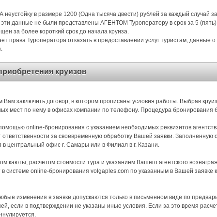
 неустойку в размере 1200 (Одна тысяча двести) рублей за каждый случай 
 эти данные не были представлены АГЕНТОМ Туроператору в срок за 5 (пять)
ещен за более короткий срок до начала круиза.
т права Туроператора отказать в предоставлении услуг туристам, данные о
.
приобретения круизов
м Вам заключить договор, в котором прописаны условия работы. Выбрав круи
ых мест по нему в офисах компании по телефону. Процедура бронирования 
омощью online-бронирования с указанием необходимых реквизитов агентства
т ответственности за своевременную обработку Вашей заявки. Заполненную
в центральный офис г. Самары или в Филиал в г. Казани.
м каюты, расчетом стоимости тура и указанием Вашего агентского вознагр
 в системе online-бронирования volgaples.com по указанным в Вашей заявке
бые изменения в заявке допускаются только в письменном виде по предвар
ней, если в подтверждении не указаны иные условия. Если за это время расче
ннулируется.