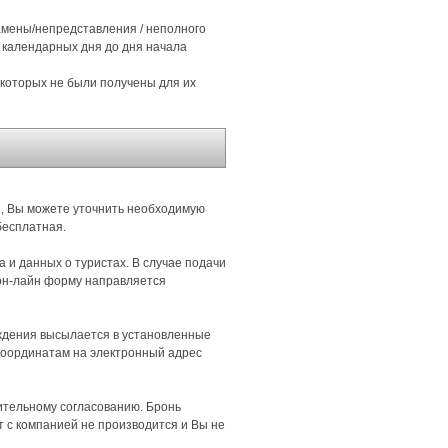
замены/непредставления / неполного
 календарных дня до дня начала
 которых не были получены для их
з, Вы можете уточнить необходимую
бесплатная.
 и данных о туристах. В случае подачи
 он-лайн форму направляется
аждения высылается в установленные
 координатам на электронный адрес
ительному согласованию. Бронь
т с компанией не производится и Вы не