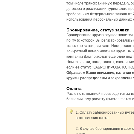
том числе трансграничную передачу, 
договора о реализации туристского п
требованиям Федерального закона от 
использования персональных данных к
Бронирование, статус заявки
Бронирование круиза осуществляется н
почту (с которой Вы регистрировались
только по категории кают. Номер кают
Конкретный номер каюты на круиз Вы 
компании Вам приходит еще одно подт
Номер заявки, номер каюты, состояни
если ее статус: ЗАБРОНИРОВАНО, 
Обращаем Ваше внимание, наличие ме
круизы распределены и закреплены 
Оплата
Расчет с компанией производится за в
безналичному расчету (выставляется с
1. Оплату забронированных путев
выставления счета.
2. В случае бронирования в срок 