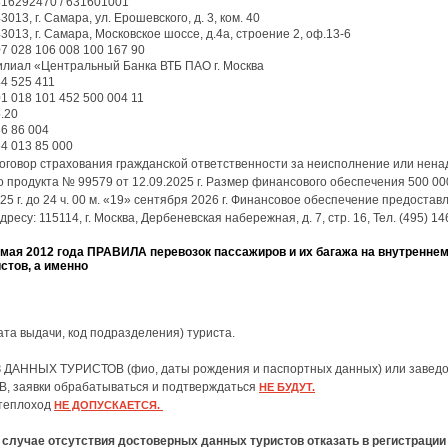
16292470 / 631601001
3013, г. Самара, ул. Ерошевского, д. 3, ком. 40
3013, г. Самара, Московское шоссе, д.4а, строение 2, оф.13-6
7 028 106 008 100 167 90
лиал «Центральный Банка ВТБ ПАО г. Москва
4 525 411
1 018 101 452 500 004 11
.20
6 86 004
4 013 85 000
говор страхования гражданской ответственности за неисполнение или нен
 продукта № 99579 от 12.09.2025 г. Размер финансового обеспечения 500 000
2025 г. до 24 ч. 00 м. «19» сентября 2026 г. Финансовое обеспечение предост
: 115114, г. Москва, Дербеневская набережная, д. 7, стр. 16, Тел. (495) 14
 мая 2012 года ПРАВИЛА перевозок пассажиров и их багажа на внутреннем
тов, а именно
ата выдачи, код подразделения) туриста.
ЕЗ ДАННЫХ ТУРИСТОВ (фио, даты рождения и паспортных данных) или заведо
аявки обрабатываться и подтверждаться
НЕ БУДУТ.
 теплоход
НЕ ДОПУСКАЕТСЯ.
 случае отсутствия достоверных данных туристов отказать в регистрации 