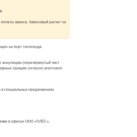
в.
а оплаты аванса. Авансовый расчет за
ущен на борт теплохода.
те аннуляцию (перечёркнутый лист
рафные санкции согласно агентского
но в специальных предложениях
утевки в офисах ООО «ПЛЁС».