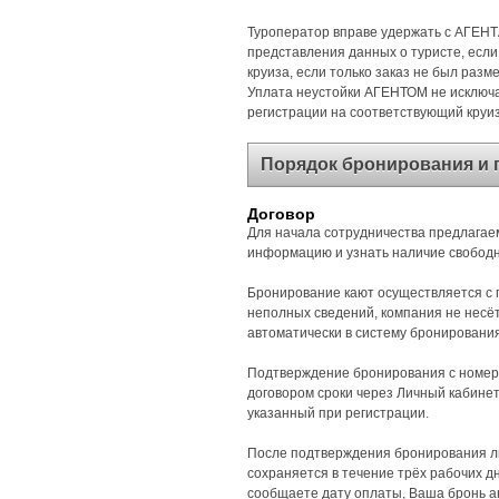
Туроператор вправе удержать с АГЕНТА
представления данных о туристе, если
круиза, если только заказ не был разм
Уплата неустойки АГЕНТОМ не исключае
регистрации на соответствующий круиз
Порядок бронирования и 
Договор
Для начала сотрудничества предлагае
информацию и узнать наличие свободн
Бронирование кают осуществляется с п
неполных сведений, компания не несё
автоматически в систему бронирования 
Подтверждение бронирования с номеро
договором сроки через Личный кабинет
указанный при регистрации.
После подтверждения бронирования лю
сохраняется в течение трёх рабочих д
сообщаете дату оплаты, Ваша бронь а