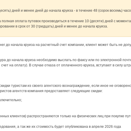
есять) дней и менее дней до начала круиза - в течение 48 (сорок восемь) часо
а полная оплата путевок производиться в течение 10 (десяти) дней с момент
ровании в срок от 30 (тридцать) дней и менее до начала круиза.
нег до начала круиза на расчетный счет компании, клиент может быть не доп
тура до начала круиза необходимо выслать по факсу или по электронной поч
чет на оплату). В случае отказа от оплаченного круиза, вступают в силу шт
скидки туристам из своего агентского вознаграждение, если иное не оговоре
уристов агентств компания предоставляет следующие скидки:
включительно;
янных клиентов) распространяются только на физических лиц при покупке п
дования, а так же их стоимость будет опубликована в апреле 2026 года