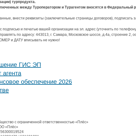
ации) турпродукта.
ключенных между Туроператором и Турагентом вносятся в Федеральный р
анные, внести реквизиты (заключительные страницы договоров), подписать з
 подписью и печатью вашей организации на эл. адрес (уточнить по телефону
равлять по адресу: 443013, г. Самара, Московское шоссе, д.4а, строение 2, о
ЕР и ДАТУ вписывать не нужно!
ашение ГИС ЭП
 агента
совое обеспечение 2026
тве
щество с ограниченной ответственностью «Плёс»
ОО «Плёс»
256300019524